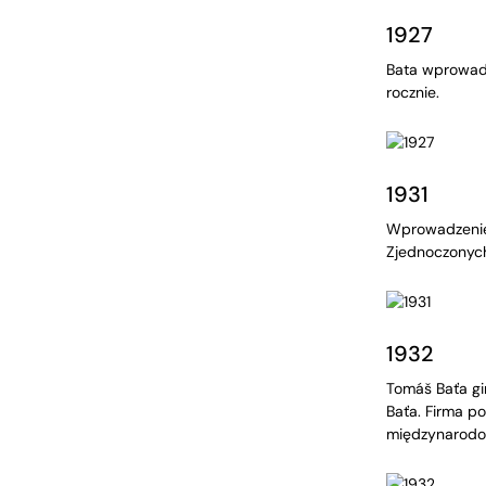
1927
Bata wprowadz
rocznie.
1931
Wprowadzenie s
Zjednoczonych
1932
Tomáš Baťa gin
Baťa. Firma p
międzynarodow