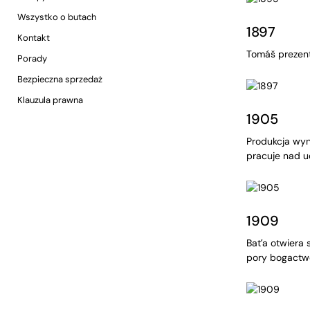
Wszystko o butach
1897
Kontakt
Tomáš prezent
Porady
Bezpieczna sprzedaż
Klauzula prawna
1905
Produkcja wyn
pracuje nad 
1909
Bat’a otwiera
pory bogactwo