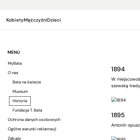
Kobiety
Mężczyźni
Dzieci
MENU
MyBata
1894
O nas
W miejscowośc
Bata na świecie
szewską trady
Muzeum
Historia
Fundacja T. Bata
1895
Ochrona danych osobowych
Antonín opusz
Ogólne warunki reklamacji
Zakupy