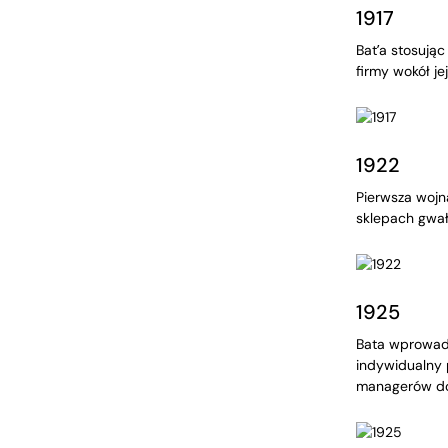
1917
Bat’a stosują
firmy wokół je
1922
Pierwsza wojn
sklepach gwałt
1925
Bata wprowadz
indywidualny p
managerów do