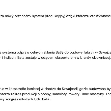
a nowy przenośny system produkcyjny, dzięki któremu efektywność z
ystemu odpraw celnych skłania Bat’ę do budowy fabryk w Szwajcarii, 
 i Indiach. Bata zostaje wiodącym eksporterem w branży obuwniczej.
ie w katastrofie lotniczej w drodze do Szwajcarii, gdzie budowana by
oszerza zakres produkcji o opony, samoloty, rowery i inne maszyny. T
y kongres młodych ludzi Bata.