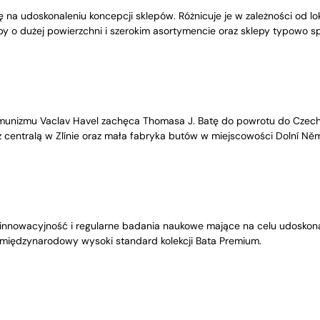
ę na udoskonaleniu koncepcji sklepów. Różnicuje je w zależności od lo
epy o dużej powierzchni i szerokim asortymencie oraz sklepy typowo s
unizmu Vaclav Havel zachęca Thomasa J. Batę do powrotu do Czech. 
 centralą w Zlínie oraz mała fabryka butów w miejscowości Dolní Něm
innowacyjność i regularne badania naukowe mające na celu udoskonala
 międzynarodowy wysoki standard kolekcji Bata Premium.