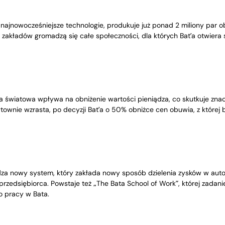
c najnowocześniejsze technologie, produkuje już ponad 2 miliony par
j zakładów gromadzą się całe społeczności, dla których Bat’a otwiera sk
a światowa wpływa na obniżenie wartości pieniądza, co skutkuje z
ownie wzrasta, po decyzji Bat’a o 50% obniżce cen obuwia, z której b
a nowy system, który zakłada nowy sposób dzielenia zysków w auton
rzedsiębiorca. Powstaje też „The Bata School of Work”, której zadani
 pracy w Bata.