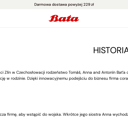
Darmowa dostawa powyżej 229 zł
HISTORI
i Zlín w Czechosłowacji rodzeństwo Tomáš, Anna and Antonín Bat’a o
cję w rodzinie. Dzięki innowacyjnemu podejściu do biznesu firma cora
cza firmę, aby wstąpić do wojska. Wkrótce jego siostra Anna wychodz