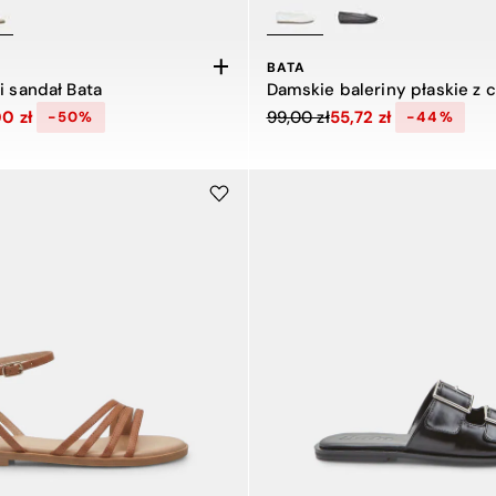
BATA
i sandał Bata
 z 199,00 zł do 99,00 zł, zniżka 50 procent
Cena obniżona z 99,00 zł do 
0 zł
99,00 zł
55,72 zł
-50%
-44%