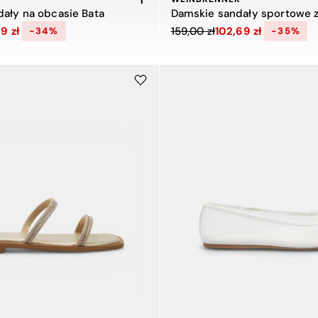
ały na obcasie Bata
 z 139,00 zł do 92,09 zł, zniżka 34 procent
Cena obniżona z 159,00 zł do 
9 zł
159,00 zł
102,69 zł
-34%
-35%