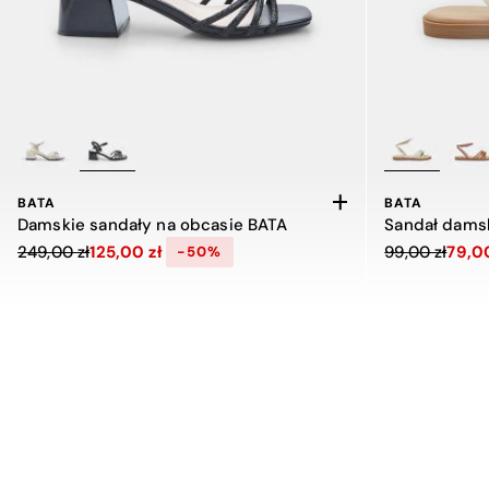
BATA
BATA
Damskie sandały na obcasie BATA
Cena obniżona z 249,00 zł do 125,00 zł, zniżka 50 procent
Cena obniżona
249,00 zł
125,00 zł
99,00 zł
79,00
-50%