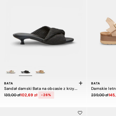
BATA
BATA
Sandał damski Bata na obcasie z krzyżującym się paskiem
Cena obniżona z 139,00 zł do 102,69 zł, zniżka 26 procent
Cena obniżona
139,00 zł
102,69 zł
239,00 zł
145,
-26%