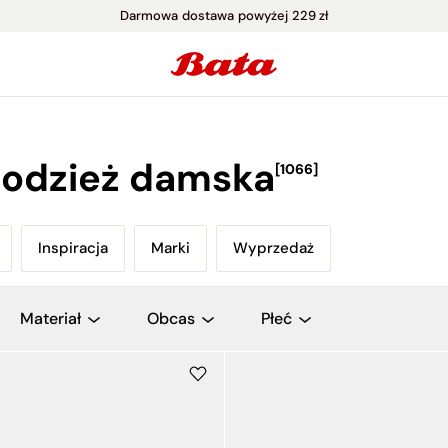
Darmowa dostawa powyżej 229 zł
i odzież damska
[1066]
Inspiracja
Marki
Wyprzedaż
Inspiracja
Marki
Wyprzedaż
Materiał
Obcas
Płeć