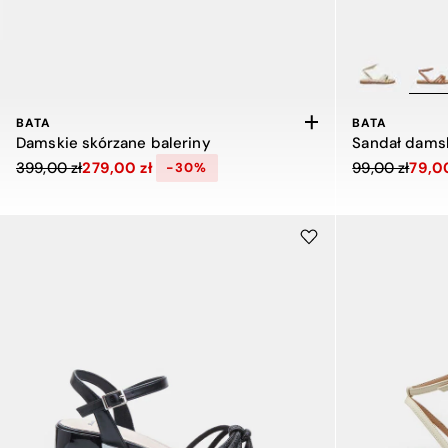
BATA
BATA
Damskie skórzane baleriny
Cena obniżona z 399,00 zł do 279,00 zł, zniżka 30 procent
Cena obniżona
399,00 zł
279,00 zł
99,00 zł
79,00
-30%