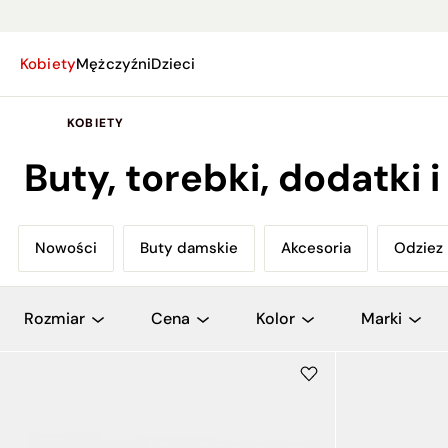
Kobiety
Mężczyźni
Dzieci
KOBIETY
Buty, torebki, dodatki 
Nowości
Buty damskie
Akcesoria
Odziez
Nowości
Buty damskie
Akcesoria
Odziez
Rozmiar
Cena
Kolor
Marki