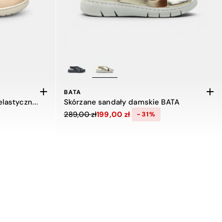
BATA
Damska balerina barefoot z elastycznym paskiem od Bat'a
Skórzane sandały damskie BATA
Cena obniżona z 289,00 zł do 199,00 zł, zniż
289,00 zł
199,00 zł
-31%