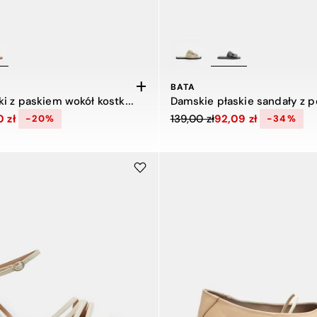
BATA
Sandał damski z paskiem wokół kostki Bata
 z 99,00 zł do 79,00 zł, zniżka 20 procent
Cena obniżona z 139,00 zł do
 zł
139,00 zł
92,09 zł
-20%
-34%