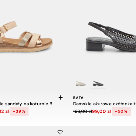
BATA
Damskie letnie sandały na koturnie Baťa
 z 239,00 zł do 145,12 zł, zniżka 39 procent
Cena obniżona z 199,00 zł do
12 zł
199,00 zł
99,00 zł
-39%
-50%