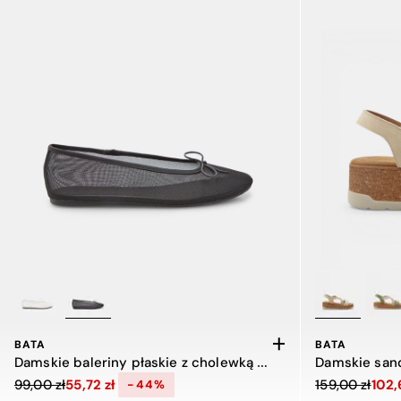
BATA
BATA
Damskie baleriny płaskie z cholewką z siateczki i kokardką
Damskie sand
Cena obniżona z 99,00 zł do 55,72 zł, zniżka 44 procent
Cena obniżona
99,00 zł
55,72 zł
159,00 zł
102,
-44%