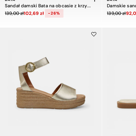
Sandał damski Bata na obcasie z krzyżującym się paskiem
Damskie sand
Cena obniżona z 139,00 zł do 102,69 zł, zniżka 26 procent
Cena obniżona
139,00 zł
102,69 zł
139,00 zł
92,0
-26%