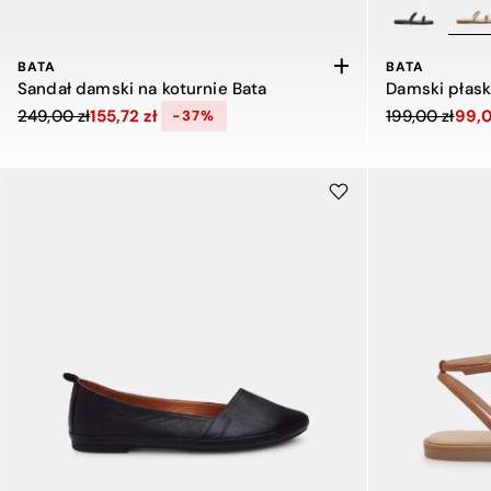
BATA
BATA
Sandał damski na koturnie Bata
Damski płask
Cena obniżona z 249,00 zł do 155,72 zł, zniżka 37 procent
Cena obniżona
249,00 zł
155,72 zł
199,00 zł
99,0
-37%