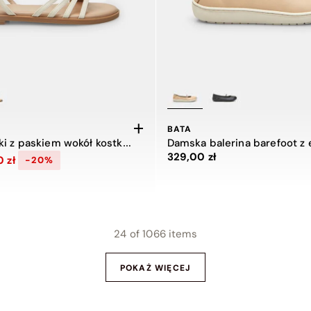
BATA
Sandał damski z paskiem wokół kostki Bata
329,00 zł
 z 99,00 zł do 79,00 zł, zniżka 20 procent
Cena 329,00 zł
 zł
-20%
24
of 1066 items
POKAŻ WIĘCEJ