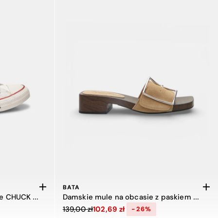
BATA
Damskie sneakersy Converse CHUCK TAYLOR ALL STAR
Damskie mule na obcasie z paskiem Bata
139,00 zł, zniżka 56 procent
Cena obniżona z 139,00 zł do 102,69 zł, zniż
139,00 zł
102,69 zł
-26%