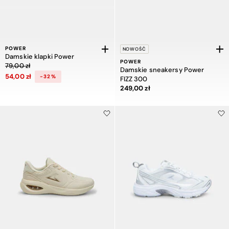
POWER
NOWOŚĆ
Damskie klapki Power
POWER
Cena obniżona z 79,00 zł do 54,00 zł, zniżka 32 procent
79,00 zł
Damskie sneakersy Power
54,00 zł
-32%
FIZZ 300
Cena 249,00 zł
249,00 zł