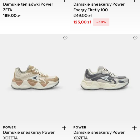
Damskie tenisówki Power
Damskie sneakersy Power
ZETA
Energy Firefly 100
Cena 199,00 zł
Cena obniżona z 249,00 zł do 125,00
199,00 zł
249,00 zł
125,00 zł
-50%
POWER
POWER
Damskie sneakersy Power
Damskie sneakersy Power
XOZETA
XOZETA