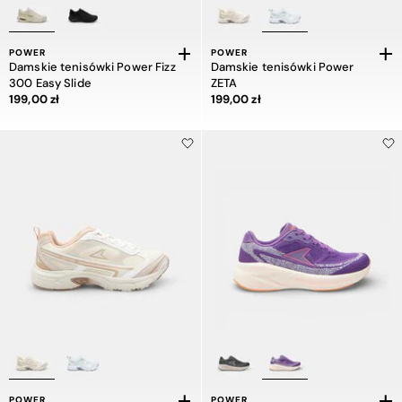
POWER
POWER
Damskie tenisówki Power Fizz
Damskie tenisówki Power
300 Easy Slide
ZETA
Cena 199,00 zł
Cena 199,00 zł
199,00 zł
199,00 zł
POWER
POWER