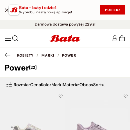
Bata - buty i odzież
POBIERZ
Wypróbuj naszą nową aplikację!
WYPRZEDAŻ DO -50%
Darmowe zwroty w ciągu 30 dni
|
KUP W PROMOCJI!
Darmowa dostawa powyżej 229 zł
KOBIETY
/
MARKI
/
POWER
Power
[22]
Rozmiar
Cena
Kolor
Marki
Materiał
Obcas
Sortuj