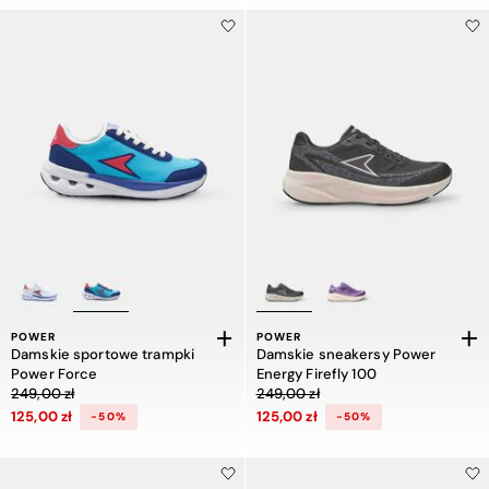
POWER
POWER
Damskie sportowe trampki
Damskie sneakersy Power
Power Force
Energy Firefly 100
Cena obniżona z 249,00 zł do 125,00 zł, zniżka 50 procent
Cena obniżona z 249,00 zł do 125,00
249,00 zł
249,00 zł
125,00 zł
125,00 zł
-50%
-50%