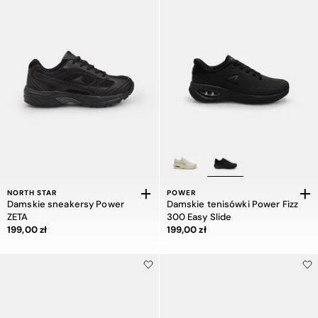
NORTH STAR
POWER
Damskie sneakersy Power
Damskie tenisówki Power Fizz
ZETA
300 Easy Slide
Cena 199,00 zł
Cena 199,00 zł
199,00 zł
199,00 zł