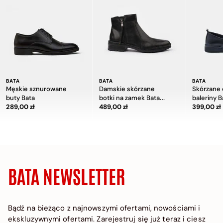
BATA
BATA
BATA
Męskie sznurowane
Damskie skórzane
Skórzane
buty Bata
botki na zamek Bata
baleriny B
Cena 289,00 zł
289,00 zł
Cena 489,00 zł
COMFIT
489,00 zł
Cena 39
399,00 zł
BATA NEWSLETTER
Bądź na bieżąco z najnowszymi ofertami, nowościami i
ekskluzywnymi ofertami. Zarejestruj się już teraz i ciesz