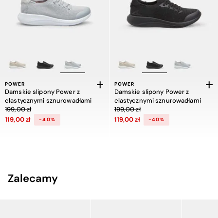
POWER
POWER
Damskie slipony Power z
Damskie slipony Power z
elastycznymi sznurowadłami
elastycznymi sznurowadłami
Cena obniżona z 199,00 zł do 119,00 zł, zniżka 40 procent
Cena obniżona z 199,00 zł do 119,00 
199,00 zł
199,00 zł
119,00 zł
119,00 zł
-40%
-40%
Zalecamy