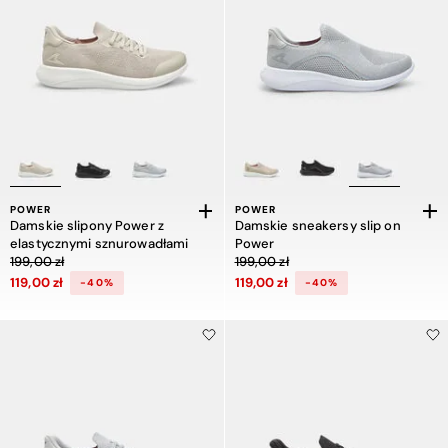
POWER
POWER
Damskie slipony Power z
Damskie sneakersy slip on
elastycznymi sznurowadłami
Power
Cena obniżona z 199,00 zł do 119,00 zł, zniżka 40 procent
Cena obniżona z 199,00 zł do 119,00 
199,00 zł
199,00 zł
119,00 zł
119,00 zł
-40%
-40%