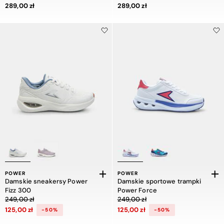
Cena 289,00 zł
Cena 289,00 zł
289,00 zł
289,00 zł
POWER
POWER
Damskie sneakersy Power
Damskie sportowe trampki
Fizz 300
Power Force
Cena obniżona z 249,00 zł do 125,00 zł, zniżka 50 procent
Cena obniżona z 249,00 zł do 125,00
249,00 zł
249,00 zł
125,00 zł
125,00 zł
-50%
-50%