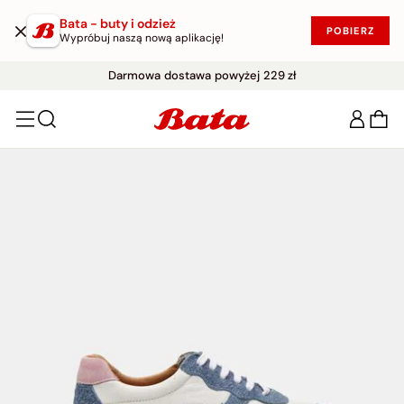
Bata - buty i odzież
POBIERZ
Wypróbuj naszą nową aplikację!
WYPRZEDAŻ DO -50%
Darmowe zwroty w ciągu 30 dni
|
KUP W PROMOCJI!
Darmowa dostawa powyżej 229 zł