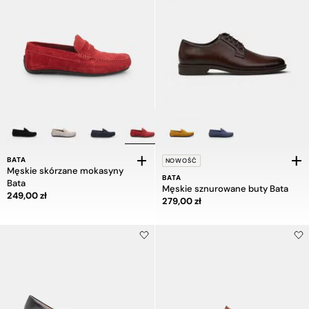
BATA
NOWOŚĆ
Męskie skórzane mokasyny
BATA
Bata
Męskie sznurowane buty Bata
Cena 249,00 zł
249,00 zł
Cena 279,00 zł
279,00 zł