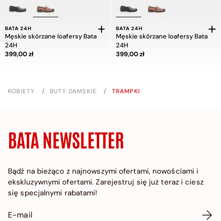
BATA 24H
BATA 24H
Męskie skórzane loafersy Bata
Męskie skórzane loafersy Bata
24H
24H
Cena 399,00 zł
Cena 399,00 zł
399,00 zł
399,00 zł
KOBIETY
/
BUTY DAMSKIE
/
TRAMPKI
BATA NEWSLETTER
Bądź na bieżąco z najnowszymi ofertami, nowościami i
ekskluzywnymi ofertami. Zarejestruj się już teraz i ciesz
się specjalnymi rabatami!