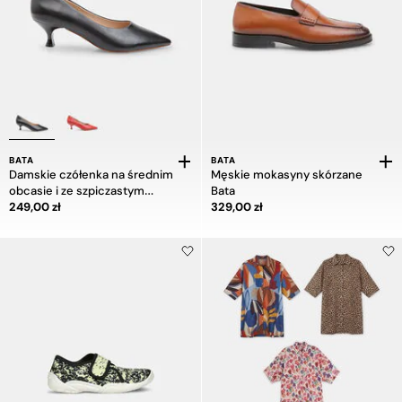
BATA
BATA
Damskie czółenka na średnim
Męskie mokasyny skórzane
obcasie i ze szpiczastym
Bata
Cena 249,00 zł
Cena 329,00 zł
noskiem
249,00 zł
329,00 zł