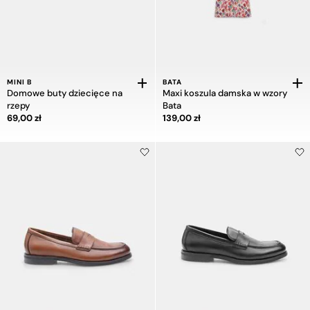
MINI B
BATA
Domowe buty dziecięce na
Maxi koszula damska w wzory
rzepy
Bata
Cena 69,00 zł
Cena 139,00 zł
69,00 zł
139,00 zł