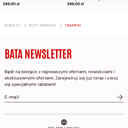
Cena 289,00 zł
Cena 399,00 zł
289,00 zł
399,00 zł
KOBIETY
/
BUTY DAMSKIE
/
TRAMPKI
BATA NEWSLETTER
Bądź na bieżąco z najnowszymi ofertami, nowościami i
ekskluzywnymi ofertami. Zarejestruj się już teraz i ciesz
się specjalnymi rabatami!