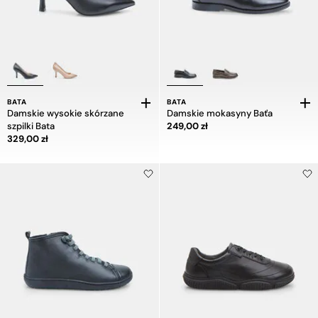
BATA
BATA
Damskie wysokie skórzane
Damskie mokasyny Baťa
Cena 249,00 zł
szpilki Bata
249,00 zł
Cena 329,00 zł
329,00 zł