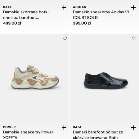
BATA
ADIDAS
Damskie skórzane botki
Damskie sneakersy Adidas VL
chelsea barefoot
COURT BOLD
Cena 489,00 zł
Cena 399,00 zł
Weinbrenner
489,00 zł
399,00 zł
POWER
BATA
Damskie sneakersy Power
Damski barefoot półbut ze
XOZETA
skóry lakierowanej Baťa