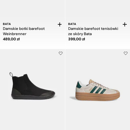
BATA
BATA
Damskie botki barefoot
Damskie barefoot tenisówki
Weinbrenner
ze skóry Bata
Cena 489,00 zł
Cena 399,00 zł
489,00 zł
399,00 zł