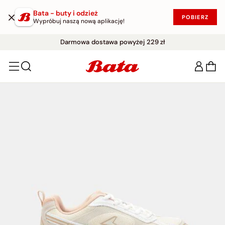
Bata - buty i odzież
POBIERZ
Wypróbuj naszą nową aplikację!
WYPRZEDAŻ DO -50%
Darmowe zwroty w ciągu 30 dni
|
KUP W PROMOCJI!
Darmowa dostawa powyżej 229 zł