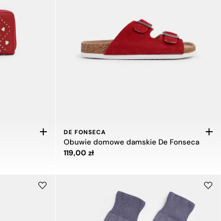
DE FONSECA
Obuwie domowe damskie De Fonseca
Cena 119,00 zł
119,00 zł