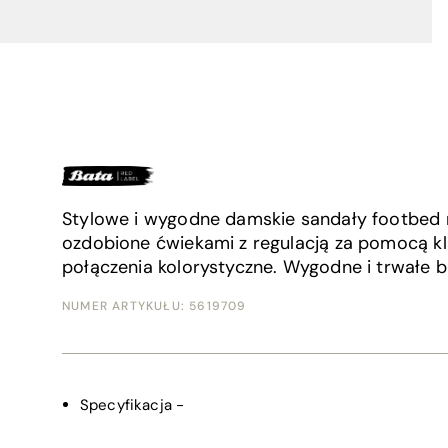
Stylowe i wygodne damskie sandały footbed n
ozdobione ćwiekami z regulacją za pomocą k
połączenia kolorystyczne. Wygodne i trwałe bu
NUMER ARTYKUŁU:
5619709
Specyfikacja
-