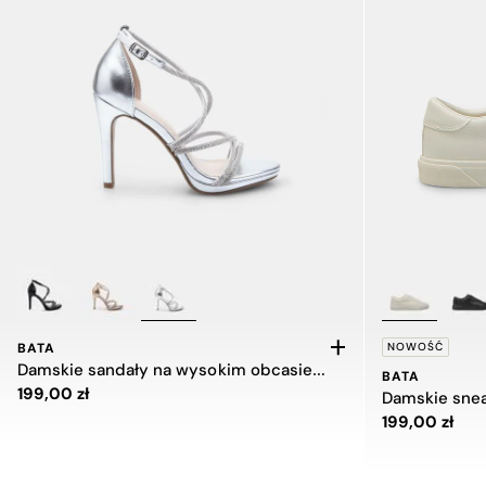
BATA
NOWOŚĆ
Damskie sandały na wysokim obcasie z paskami
BATA
Cena 199,00 zł
199,00 zł
Damskie snea
Cena 199,00 z
199,00 zł