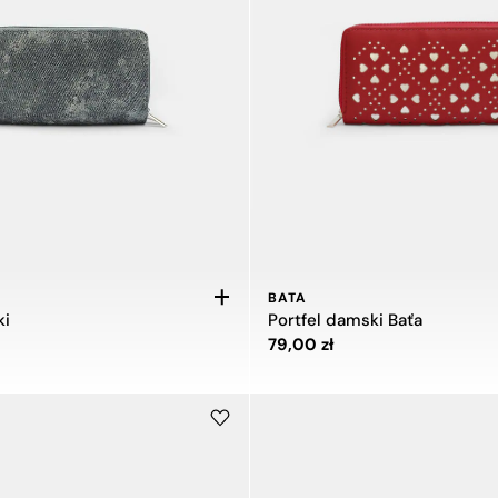
BATA
ki
Portfel damski Baťa
ł
Cena 79,00 zł
79,00 zł