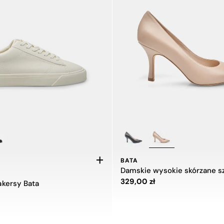
BATA
Damskie wysokie skórzane sz
Cena 329,00 zł
329,00 zł
kersy Bata
ł