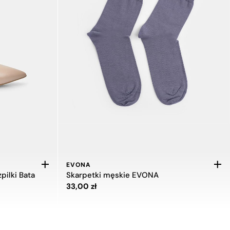
EVONA
pilki Bata
Skarpetki męskie EVONA
Cena 33,00 zł
33,00 zł