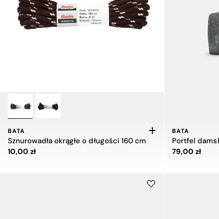
BATA
BATA
Sznurowadła okrągłe o długości 160 cm
Portfel dams
Cena 10,00 zł
Cena 79,00 z
10,00 zł
79,00 zł