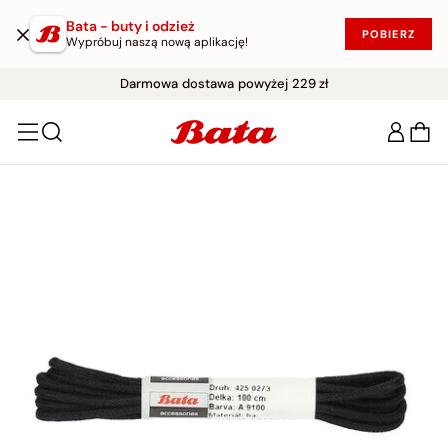
Bata - buty i odzież
POBIERZ
Wypróbuj naszą nową aplikację!
WYPRZEDAŻ DO -50%
Darmowe zwroty w ciągu 30 dni
|
KUP W PROMOCJI!
Darmowa dostawa powyżej 229 zł