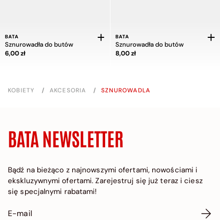
BATA
BATA
Sznurowadła do butów
Sznurowadła do butów
Cena 6,00 zł
Cena 8,00 zł
6,00 zł
8,00 zł
KOBIETY
/
AKCESORIA
/
SZNUROWADLA
BATA NEWSLETTER
Bądź na bieżąco z najnowszymi ofertami, nowościami i
ekskluzywnymi ofertami. Zarejestruj się już teraz i ciesz
się specjalnymi rabatami!