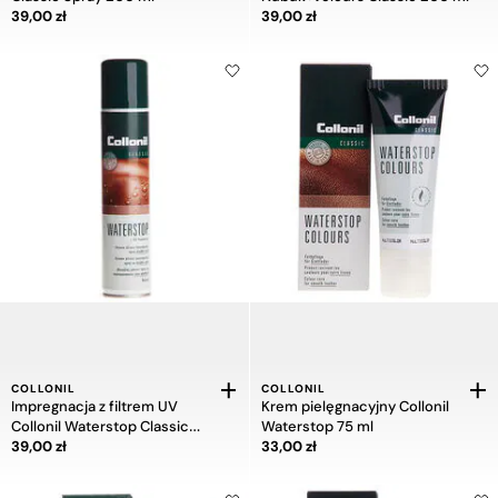
Cena 39,00 zł
Cena 39,00 zł
39,00 zł
39,00 zł
COLLONIL
COLLONIL
Impregnacja z filtrem UV
Krem pielęgnacyjny Collonil
Collonil Waterstop Classic
Waterstop 75 ml
Cena 39,00 zł
Cena 33,00 zł
200 ml
39,00 zł
33,00 zł