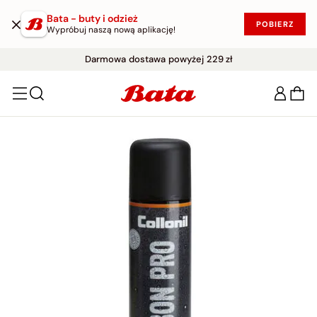
Bata - buty i odzież
POBIERZ
Wypróbuj naszą nową aplikację!
WYPRZEDAŻ DO -50%
Darmowe zwroty w ciągu 30 dni
|
KUP W PROMOCJI!
Darmowa dostawa powyżej 229 zł