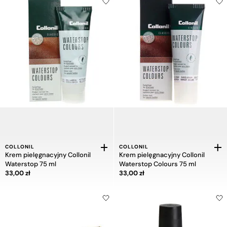
COLLONIL
COLLONIL
Krem pielęgnacyjny Collonil
Krem pielęgnacyjny Collonil
Waterstop 75 ml
Waterstop Colours 75 ml
Cena 33,00 zł
Cena 33,00 zł
33,00 zł
33,00 zł