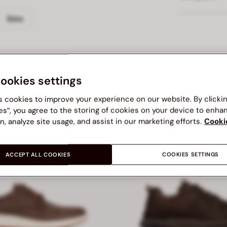
Bata
cookies settings
s cookies to improve your experience on our website. By clicki
es”, you agree to the storing of cookies on your device to enha
n, analyze site usage, and assist in our marketing efforts.
Cooki
ACCEPT ALL COOKIES
COOKIES SETTINGS