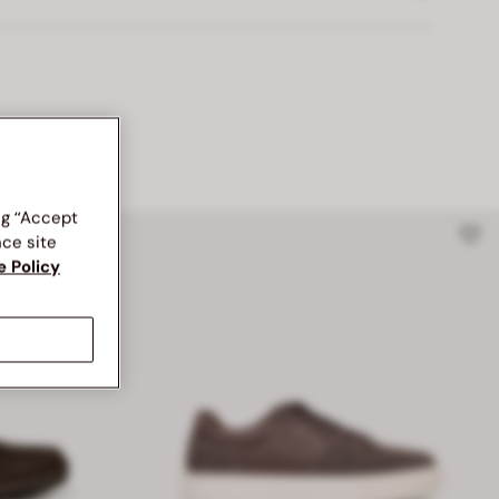
ng “Accept
nce site
e Policy