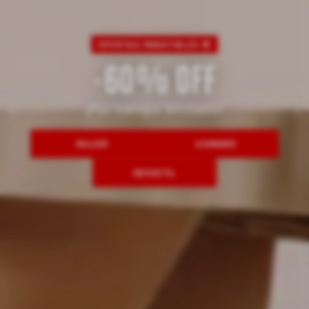
CALZADO MUJER
HASTA 40% OFF
¡Por pocos días!
ZAPATILLAS
CASUAL &VESTIR
BOTAS & BOTINES