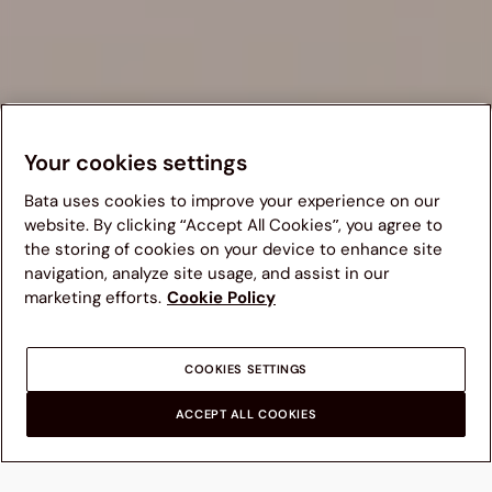
Your cookies settings
Bata uses cookies to improve your experience on our
website. By clicking “Accept All Cookies”, you agree to
the storing of cookies on your device to enhance site
navigation, analyze site usage, and assist in our
Te sugerimos visitar el sitio web de Bata en tu país para
marketing efforts.
Cookie Policy
una mejor experiencia de navegación. Ten en cuenta que
la disponibilidad de productos, precios y detalles de envío
se actualizarán según el nuevo destino seleccionado.
COOKIES SETTINGS
OTROS PAÍSES
ACCEPT ALL COOKIES