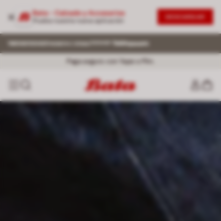
Bata - Calzado y Accesorios
DESCARGAR
Prueba nuestra nueva aplicación
Paga en 3 o 6 cuotas sin interés BCP, BBVA, IBK
Envío regular ¡GRATIS! desde S/199.
Paga seguro con Yape o Plin.
Ver T&C
Ver T&C
Único sitio oficial de Bata.
Ver comunicado