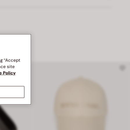
ng “Accept
nce site
e Policy