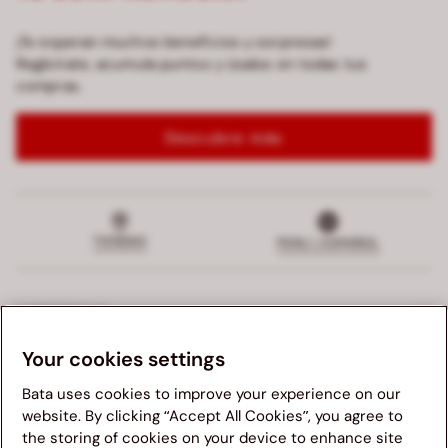
¡Te esperan muchos beneficios y sorpresas!
Regístrate, acumula puntos y úsalos en todas tus
compras.
Descubre más
TIENDAS
PERU | ESPAÑOL
CORPORATIVO
Your cookies settings
TERMINOS Y CONDICIONES
Bata uses cookies to improve your experience on our
SERVICIO AL CLIENTE
website. By clicking “Accept All Cookies”, you agree to
the storing of cookies on your device to enhance site