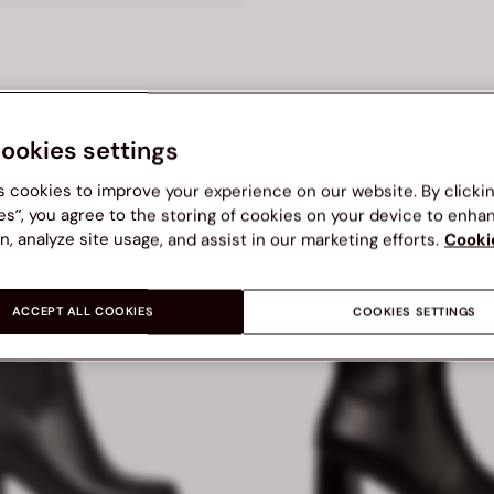
cookies settings
s cookies to improve your experience on our website. By clicki
es”, you agree to the storing of cookies on your device to enha
n, analyze site usage, and assist in our marketing efforts.
Cooki
ACCEPT ALL COOKIES
COOKIES SETTINGS