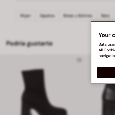
Mujer
Zapatos
Botas y Botines
Bata
Your 
Podría gustarte
Bata use
All Cooki
navigatio