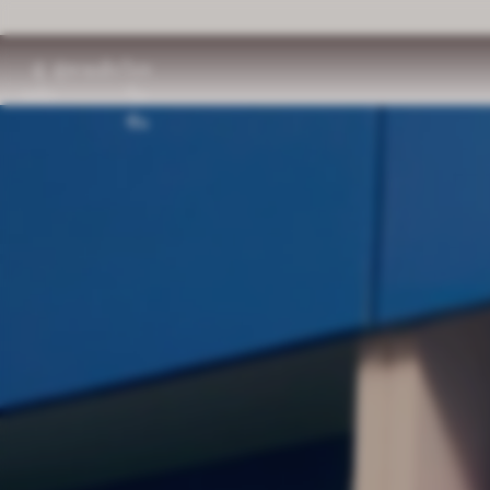
ผู้
ผู้ชาย
เด็ก
โปร
หญิง
โม
ชั่น