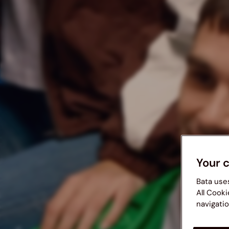
Your 
Bata use
All Cooki
navigatio