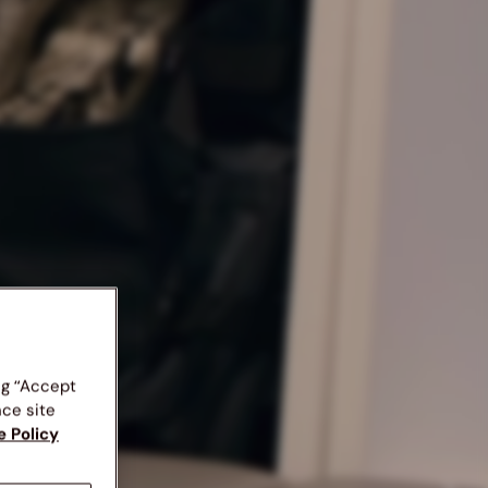
ng “Accept
nce site
e Policy