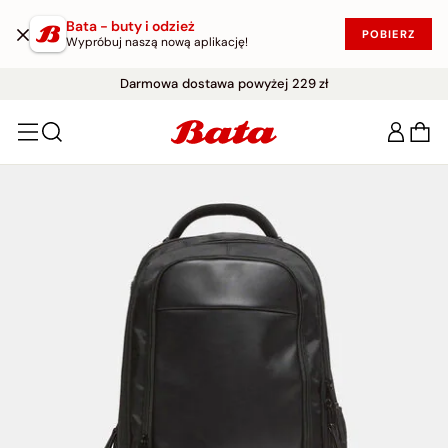
Bata - buty i odzież
POBIERZ
Wypróbuj naszą nową aplikację!
WYPRZEDAŻ DO -50%
Darmowe zwroty w ciągu 30 dni
|
KUP W PROMOCJI!
Darmowa dostawa powyżej 229 zł