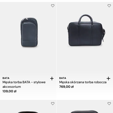
BATA
BATA
Męska torba BATA - stylowe
Męska skórzana torba robocza
Cena 769,00 zł
akcesorium
769,00 zł
Cena 139,00 zł
139,00 zł