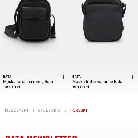
BATA
BATA
Męska torba na ramię Bata
Męska torba na ramię Bata
Cena 139,00 zł
Cena 199,00 zł
139,00 zł
199,00 zł
MĘŻCZYŹNI
/
AKCESORIA
/
TOREBKI