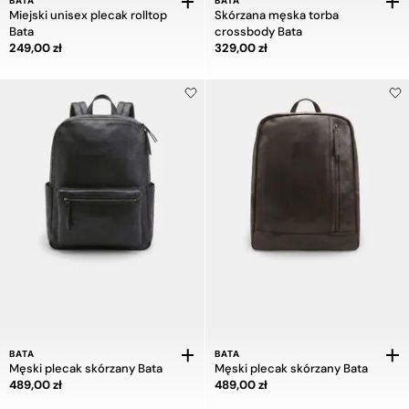
BATA
BATA
Miejski unisex plecak rolltop
Skórzana męska torba
Bata
crossbody Bata
Cena 249,00 zł
Cena 329,00 zł
249,00 zł
329,00 zł
BATA
BATA
Męski plecak skórzany Bata
Męski plecak skórzany Bata
Cena 489,00 zł
Cena 489,00 zł
489,00 zł
489,00 zł