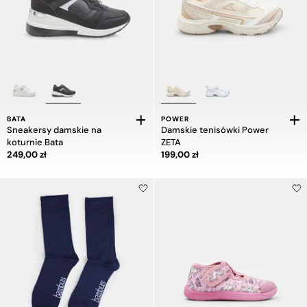
BATA
POWER
Sneakersy damskie na
Damskie tenisówki Power
koturnie Bata
ZETA
Cena 249,00 zł
Cena 199,00 zł
249,00 zł
199,00 zł