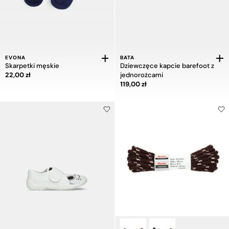
EVONA
BATA
Skarpetki męskie
Dziewczęce kapcie barefoot z
Cena 22,00 zł
22,00 zł
jednorożcami
Cena 119,00 zł
119,00 zł