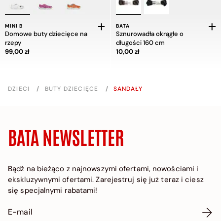
MINI B
BATA
Domowe buty dziecięce na
Sznurowadła okrągłe o
rzepy
długości 160 cm
Cena 99,00 zł
Cena 10,00 zł
99,00 zł
10,00 zł
DZIECI
/
BUTY DZIECIĘCE
/
SANDAŁY
BATA NEWSLETTER
Bądź na bieżąco z najnowszymi ofertami, nowościami i
ekskluzywnymi ofertami. Zarejestruj się już teraz i ciesz
się specjalnymi rabatami!