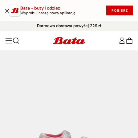
Bata - buty i odzież
POBIERZ
Wypróbuj naszą nową aplikację!
WYPRZEDAŻ DO -50%
Darmowe zwroty w ciągu 30 dni
|
KUP W PROMOCJI!
Darmowa dostawa powyżej 229 zł