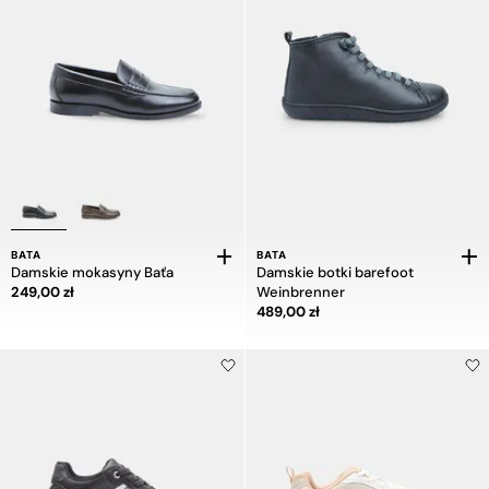
BATA
BATA
Damskie mokasyny Baťa
Damskie botki barefoot
Cena 249,00 zł
249,00 zł
Weinbrenner
Cena 489,00 zł
489,00 zł