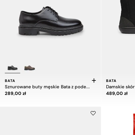
BATA
BATA
Sznurowane buty męskie Bata z podeszwą typu track
Cena 289,00 zł
Cena 489,00 
289,00 zł
489,00 zł