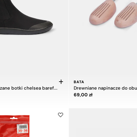
BATA
Damskie skórzane botki chelsea barefoot Weinbrenner
Drewniane napinacze do obu
zł
Cena 69,00 zł
69,00 zł