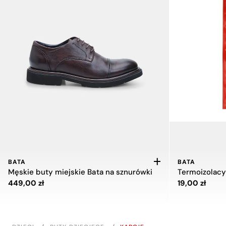
BATA
BATA
Męskie buty miejskie Bata na sznurówki
Cena 449,00 zł
Cena 19,00 zł
449,00 zł
19,00 zł