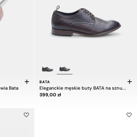
BATA
wia Bata
Eleganckie męskie buty BATA na sznurówki
Cena 399,00 zł
399,00 zł