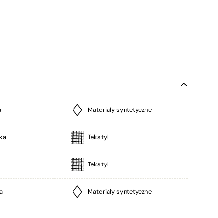
a
Materiały syntetyczne
ka
Tekstyl
Tekstyl
a
Materiały syntetyczne