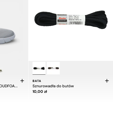
BATA
Męskie sneakersy Adidas CLOUDFOAM FLEX - ELASTYCZNE SZNUROWADŁA
Sznurowadła do butów
Cena 10,00 zł
10,00 zł