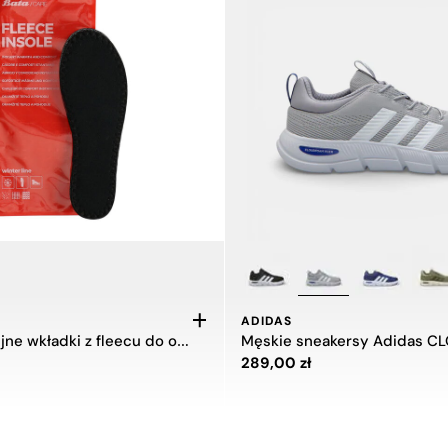
ADIDAS
Termoizolacyjne wkładki z fleecu do obuwia Bata
Cena 289,00 zł
289,00 zł