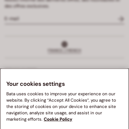
des offres exclusives.
FRANCE | FRENCH
SERVICE CLIENTS
Your cookies settings
SERVICES EXCLUSIFS
Bata uses cookies to improve your experience on our
ENTREPRISE
website. By clicking “Accept All Cookies”, you agree to
the storing of cookies on your device to enhance site
Nous vous suggérons de visiter le site Web Bata de votre
navigation, analyze site usage, and assist in our
PARTIE JURIDIQUE
pays pour une meilleure expérience de navigation. Veuillez
marketing efforts.
Cookie Policy
noter que la disponibilité des articles, les prix et les détails
d'expédition seront mis à jour en fonction de la nouvelle