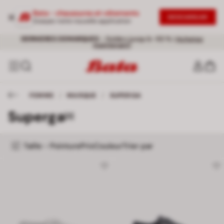
Bata - chaussures et vêtements
DESCARGAR
Essayez notre nouvelle application
Livraison gratuite pour toute commande supérieure à 60 €
DERNIERES DEMARQUES
- Soldes jusqu’à -50 % |
Achetez
maintenant!
FEMME
/
MARQUE
/
SUPERGA
Superga
[2]
Taille - Pointure
Prix
Couleur
Trier par