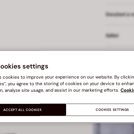
Doručení a v
Sdílet
cookies settings
s cookies to improve your experience on our website. By clicki
es”, you agree to the storing of cookies on your device to enha
n, analyze site usage, and assist in our marketing efforts.
Cooki
ACCEPT ALL COOKIES
COOKIES SETTINGS