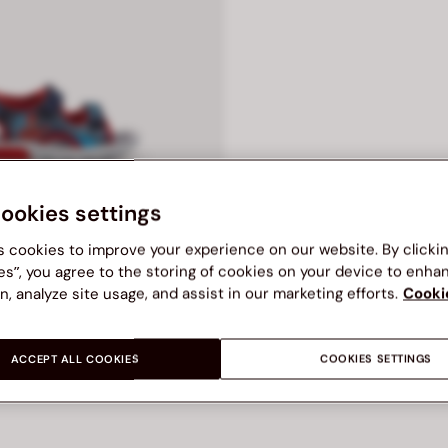
cookies settings
s cookies to improve your experience on our website. By clicki
es”, you agree to the storing of cookies on your device to enha
n, analyze site usage, and assist in our marketing efforts.
Cooki
ály SPIDERMAN
 z 699 Kč na 489 Kč, sleva 30 procent
č
-30%
ACCEPT ALL COOKIES
COOKIES SETTINGS