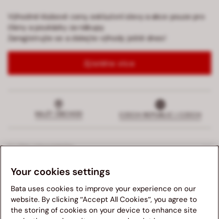
Výhodné klubové ceny, exkluzivní slevy a akce pouze pro
členy a poukázky za nákupy.
Zaregistrujte se a získejte výhody ještě dnes!
Zjistěte více
NAJÍT OBCHOD
CZECH REPUBLIC | CZECH
SLUŽBY ZÁKAZNÍKŮM
Your cookies settings
ZÁKAZNICKÁ PODPORA
Bata uses cookies to improve your experience on our
PRŮVODCE NÁKUPEM
website. By clicking “Accept All Cookies”, you agree to
the storing of cookies on your device to enhance site