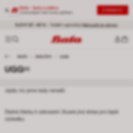
Baťa - boty a oděvy
STÁHNOUT
Vyzkoušejte naši novou aplikaci
Doprava zdarma od 999 Kč
SLEVY AŽ -50 %
- Totální vyprodej |
Nakoupit se slevou
MUŽI
/
ZNAČKY
/
UGG
UGG
[0]
Jejda, nic jsme tady nenašli.
Žádné články k zobrazení. Zkuste jiný dotaz pro lepší
výsledky.