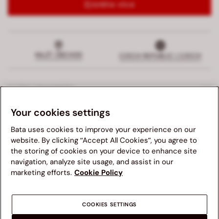
Zjistěte více
NAJÍT OBCHOD
CZECH REPUBLIC | CZECH
SLUŽBY ZÁKAZNÍKŮM
Your cookies settings
ZÁKAZNICKÁ PODPORA
Bata uses cookies to improve your experience on our
PRŮVODCE NÁKUPEM
website. By clicking “Accept All Cookies”, you agree to
the storing of cookies on your device to enhance site
navigation, analyze site usage, and assist in our
SPOLEČNOST
Pro lepší navigaci doporučujeme navštívit webové stránky
marketing efforts.
Cookie Policy
společnosti Baťa ve vaší zemi. Upozorňujeme, že
dostupnost zboží, ceny a podrobnosti o dopravě budou
aktualizovány podle nově zvolené destinace.
COOKIES SETTINGS