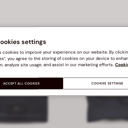
cookies settings
s cookies to improve your experience on our website. By clicki
es”, you agree to the storing of cookies on your device to enha
n, analyze site usage, and assist in our marketing efforts.
Cooki
ACCEPT ALL COOKIES
COOKIES SETTINGS