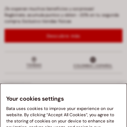
¡Te esperan muchos beneficios y sorpresas!
Regístrate, acumula puntos y obten -20% en tu segunda
compra. Exclusivo tiendas fisicas
Descubre más
TIENDAS
COLOMBIA | ESPAÑOL
CORPORATIVO
Your cookies settings
TERMINOS Y CONDICIONES
Bata uses cookies to improve your experience on our
SERVICIO AL CLIENTE
website. By clicking “Accept All Cookies”, you agree to
the storing of cookies on your device to enhance site