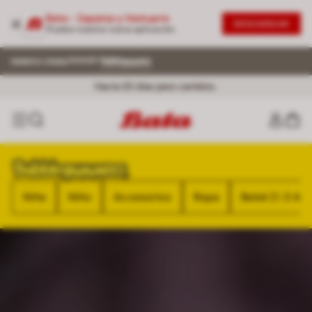
Bata - Zapatos y Vestuario
DESCARGAR
Prueba nuestra nueva aplicación
Envío Normal ¡GRATIS! por compras superiores a 199.900. Aplican
TyC
Cambios fáciles en tiendas Bata a nivel nacional
Hasta 30 días para cambios.
Niña
Niño
Accesorios
Ropa
Bebé (1-3 Año