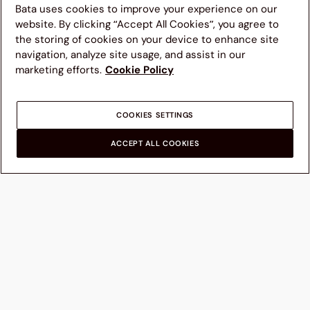
Bata uses cookies to improve your experience on our
website. By clicking “Accept All Cookies”, you agree to
the storing of cookies on your device to enhance site
navigation, analyze site usage, and assist in our
Te sugerimos visitar el sitio web de Bata en tu país para
marketing efforts.
Cookie Policy
una mejor experiencia de navegación. Ten en cuenta que
la disponibilidad de productos, precios y detalles de envío
se actualizarán según el nuevo destino seleccionado.
COOKIES SETTINGS
OTROS PAÍSES
ACCEPT ALL COOKIES
DESCUBRE