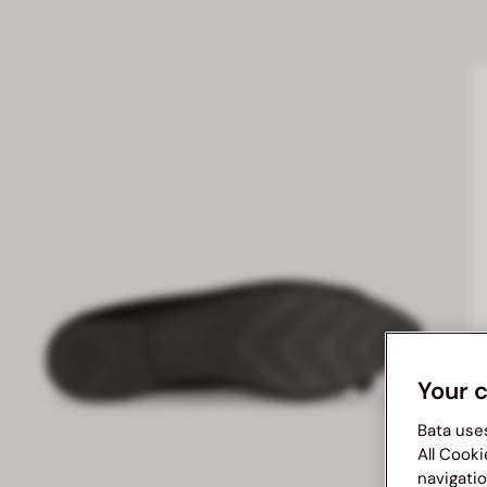
Your 
Bata use
All Cooki
navigatio