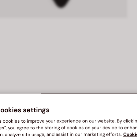
cookies settings
s cookies to improve your experience on our website. By clicki
es”, you agree to the storing of cookies on your device to enha
n, analyze site usage, and assist in our marketing efforts.
Cooki