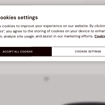
Entrega y de
cookies settings
Bubblegummers
s cookies to improve your experience on our website. By clicki
Compartir
es”, you agree to the storing of cookies on your device to enha
n, analyze site usage, and assist in our marketing efforts.
Cooki
ACCEPT ALL COOKIES
COOKIES SETTINGS