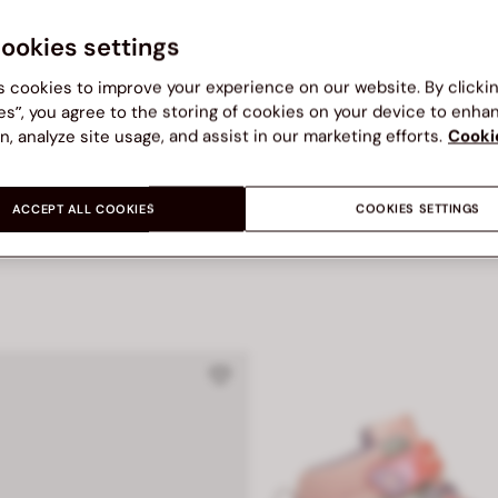
cookies settings
Entrega y de
s cookies to improve your experience on our website. By clicki
Bubblegummers
es”, you agree to the storing of cookies on your device to enha
Compartir
n, analyze site usage, and assist in our marketing efforts.
Cooki
ACCEPT ALL COOKIES
COOKIES SETTINGS