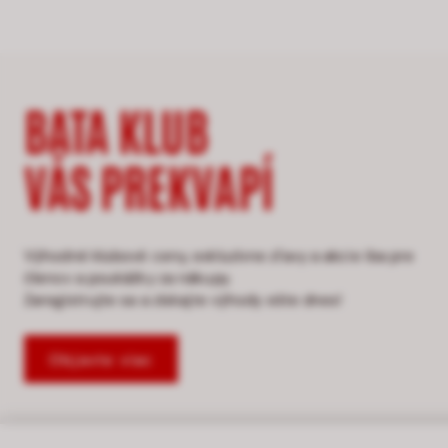
BATA KLUB
VÁS PREKVAPÍ
Výhodné klubové ceny, exkluzívne zľavy a akcie iba pre
členov a poukážky za nákupy.
Zaregistrujte sa a získajte výhody ešte dnes!
Objavte viac