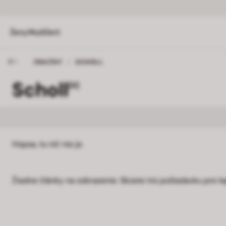
Ženy
Muži
Deti
ZNAČKY
/
SCHOLL
Scholl
[0]
Hopsa, tu nič nie je.
Žiadne články na zobrazenie. Skúste inú požiadavku pre le