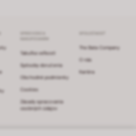
S
SPRIEVODCA
SPOLOČNOSŤ
NAKUPOVANÍM
vky
The Bata Company
Tabuľka veľkostí
O nás
Spôsoby doručenia
e
Kariéra
Obchodné podmienky
Cookies
ky
Zásady spracovania
osobných údajov