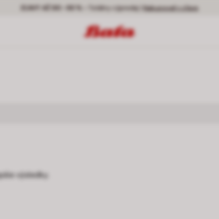
ZĽAVY AŽ DO -50 % -
Totálny výpredaj |
Nakupovať v zľave
pšie výsledky.