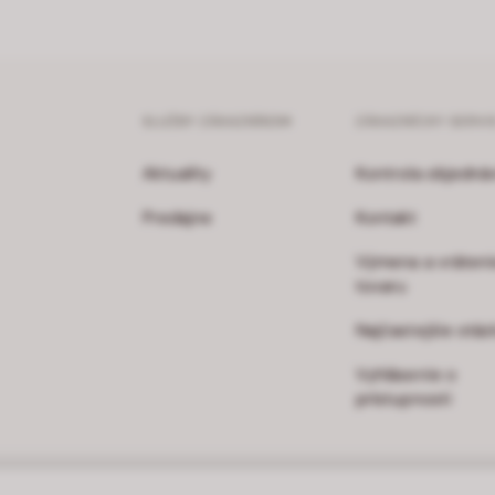
SLUŽBY ZÁKAZNÍKOM
ZÁKAZNÍCKY SERVI
Aktuality
Kontrola objedná
Predajne
Kontakt
Výmena a vráteni
tovaru
Najčastejšie otáz
Vyhlásenie o
prístupnosti