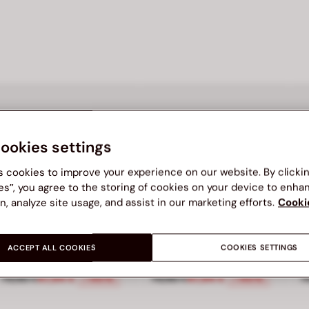
cookies settings
s cookies to improve your experience on our website. By clicki
es”, you agree to the storing of cookies on your device to enha
n, analyze site usage, and assist in our marketing efforts.
Cooki
BATA
BATA
B
ACCEPT ALL COOKIES
COOKIES SETTINGS
Dámske kožené barefoot tenisky Baťa
Dámske kožené barefoot tenisky Baťa
99 €, zľava 50 percent
Cena znížená z 79,90 € na 47,94 €, zľava 40 percent
Cena znížená z 79,90 € na 47,9
C
79,90 €
47,94 €
79,90 €
47,94 €
7
-40%
-40%