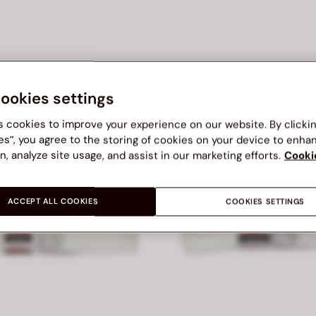
cookies settings
s cookies to improve your experience on our website. By clicki
es”, you agree to the storing of cookies on your device to enha
n, analyze site usage, and assist in our marketing efforts.
Cooki
ACCEPT ALL COOKIES
COOKIES SETTINGS