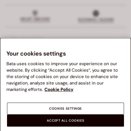
NÁJSŤ OBCHOD
SLOVAKIA | SLOVAK
SLUŽBY ZÁKAZNÍKOM
Your cookies settings
ZÁKAZNÍCKY SERVIS
Bata uses cookies to improve your experience on our
SPRIEVODCA NAKUPOVANÍM
website. By clicking “Accept All Cookies”, you agree to
the storing of cookies on your device to enhance site
navigation, analyze site usage, and assist in our
SPOLOČNOSŤ
Pre lepšiu navigáciu odporúčame navštíviť webové stránky
marketing efforts.
Cookie Policy
spoločnosti Baťa vo vašej krajine. Upozorňujeme, že
dostupnosť tovaru, ceny a podrobnosti o doprave budú
aktualizované podľa novozvolenej destinácie.
COOKIES SETTINGS
OSTATNÉ KRAJINY
ACCEPT ALL COOKIES
© 2026 Bata Brands