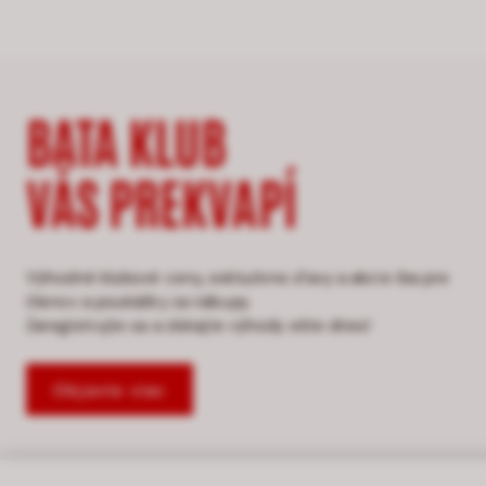
BATA KLUB
VÁS PREKVAPÍ
Výhodné klubové ceny, exkluzívne zľavy a akcie iba pre
členov a poukážky za nákupy.
Zaregistrujte sa a získajte výhody ešte dnes!
Objavte viac