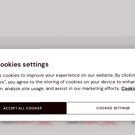
cookies settings
s cookies to improve your experience on our website. By clicki
es”, you agree to the storing of cookies on your device to enha
n, analyze site usage, and assist in our marketing efforts.
Cooki
BATA
BATA
B
ACCEPT ALL COOKIES
COOKIES SETTINGS
Dámske kožené barefoot tenisky Baťa
Dámske kožené barefoot tenisky Baťa
99 €, zľava 50 percent
Cena znížená z 79,90 € na 47,94 €, zľava 40 percent
Cena znížená z 79,90 € na 47,9
C
79,90 €
47,94 €
79,90 €
47,94 €
7
-40%
-40%