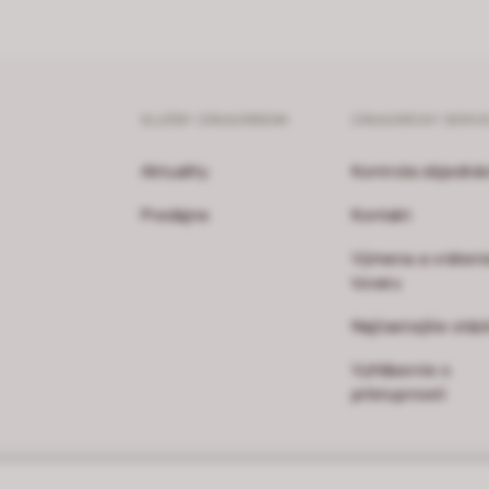
SLUŽBY ZÁKAZNÍKOM
ZÁKAZNÍCKY SERVI
Aktuality
Kontrola objedná
Predajne
Kontakt
Výmena a vráteni
tovaru
Najčastejšie otáz
Vyhlásenie o
prístupnosti