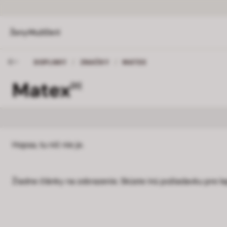
Ženy
Muži
Deti
DOPLNKY
/
ZNAČKY
/
MATEX
Matex
[0]
Hopsa, tu nič nie je.
Žiadne články na zobrazenie. Skúste inú požiadavku pre le