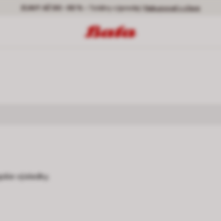
ZĽAVY AŽ DO -50 % -
Totálny výpredaj |
Nakupovať v zľave
pšie výsledky.