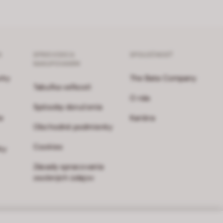
S
SPRIEVODCA
SPOLOČNOSŤ
NAKUPOVANÍM
vky
The Bata Company
Tabuľka veľkostí
O nás
Spôsoby doručenia
e
Kariéra
Obchodné podmienky
Cookies
ky
Zásady spracovania
osobných údajov