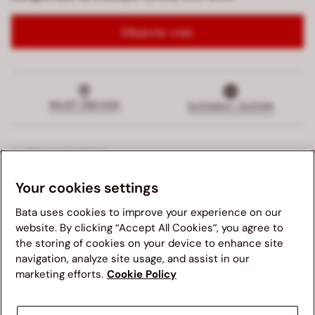
Objavte viac
NÁJSŤ OBCHOD
SLOVAKIA | SLOVAK
SLUŽBY ZÁKAZNÍKOM
Your cookies settings
ZÁKAZNÍCKY SERVIS
Bata uses cookies to improve your experience on our
SPRIEVODCA NAKUPOVANÍM
website. By clicking “Accept All Cookies”, you agree to
the storing of cookies on your device to enhance site
navigation, analyze site usage, and assist in our
SPOLOČNOSŤ
Pre lepšiu navigáciu odporúčame navštíviť webové stránky
marketing efforts.
Cookie Policy
spoločnosti Baťa vo vašej krajine. Upozorňujeme, že
dostupnosť tovaru, ceny a podrobnosti o doprave budú
aktualizované podľa novozvolenej destinácie.