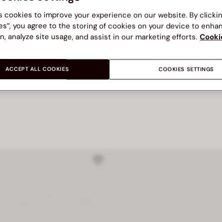
s cookies to improve your experience on our website. By clicki
Doručenie a 
es”, you agree to the storing of cookies on your device to enha
n, analyze site usage, and assist in our marketing efforts.
Cooki
Zdieľať
ACCEPT ALL COOKIES
COOKIES SETTINGS