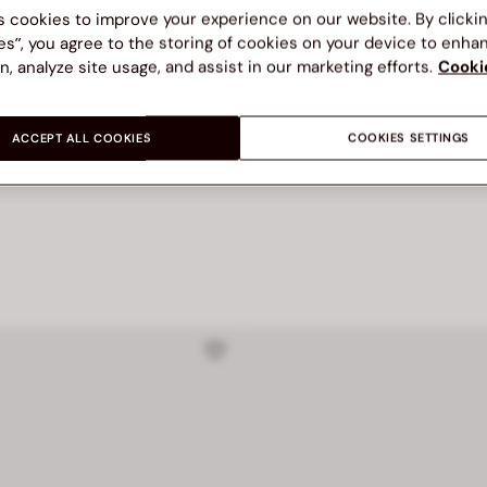
s cookies to improve your experience on our website. By clicki
Doručenie a 
es”, you agree to the storing of cookies on your device to enha
EGUMMERS
n, analyze site usage, and assist in our marketing efforts.
Cooki
Zdieľať
ACCEPT ALL COOKIES
COOKIES SETTINGS