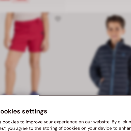
cookies settings
s cookies to improve your experience on our website. By clicki
es”, you agree to the storing of cookies on your device to enha