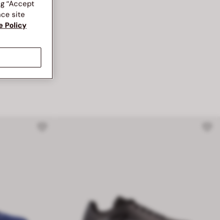
ng “Accept
nce site
e Policy