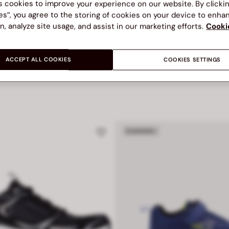
s cookies to improve your experience on our website. By clicki
es”, you agree to the storing of cookies on your device to enha
n, analyze site usage, and assist in our marketing efforts.
Cooki
echers
ACCEPT ALL COOKIES
COOKIES SETTINGS
CUSHION+