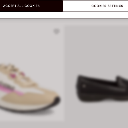
ACCEPT ALL COOKIES
COOKIES SETTINGS