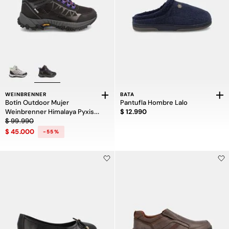
WEINBRENNER
BATA
Botín Outdoor Mujer
Pantufla Hombre Lalo
Precio $ 12.990
Weinbrenner Himalaya Pyxis
$ 12.990
Precio rebajado de $ 99.990 a $ 45.000, descuento del 55 por ciento
Mid
$ 99.990
$ 45.000
-55%