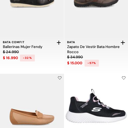
BATA COMFIT
BATA
Ballerinas Mujer Fendy
Zapato De Vestir Bata Hombre
Precio rebajado de $ 24.990 a $ 16.990, descuento del 32 por ciento
$ 24.990
Rocco
Precio rebajado de $ 34.990 a $ 15
$ 34.990
$ 16.990
-32%
$ 15.000
-57%