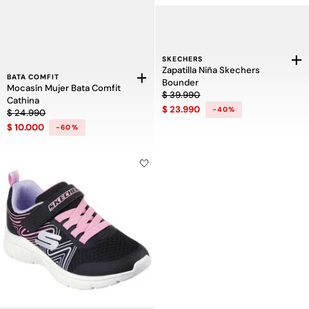
SKECHERS
Zapatilla Niña Skechers
BATA COMFIT
Bounder
Mocasín Mujer Bata Comfit
Precio rebajado de $ 39.990 a $ 23
$ 39.990
Cathina
$ 23.990
-40%
Precio rebajado de $ 24.990 a $ 10.000, descuento del 60 por ciento
$ 24.990
$ 10.000
-60%