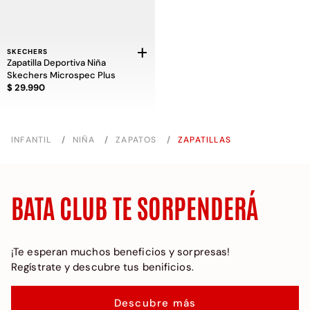
SKECHERS
Zapatilla Deportiva Niña
Skechers Microspec Plus
Precio $ 29.990
$ 29.990
INFANTIL
/
NIÑA
/
ZAPATOS
/
ZAPATILLAS
BATA CLUB TE SORPENDERÁ
¡Te esperan muchos beneficios y sorpresas!
Regístrate y descubre tus benificios.
Descubre más