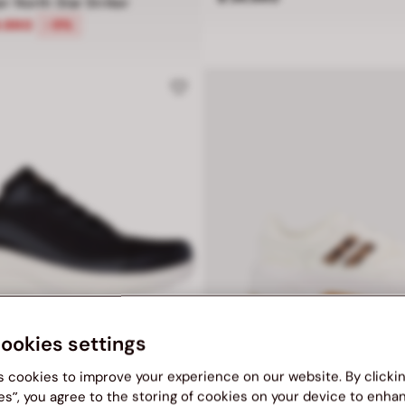
er North Star Striker
do de $ 32.990 a $ 29.990, descuento del 9 por ciento
9.990
-9%
cookies settings
s cookies to improve your experience on our website. By clicki
es”, you agree to the storing of cookies on your device to enha