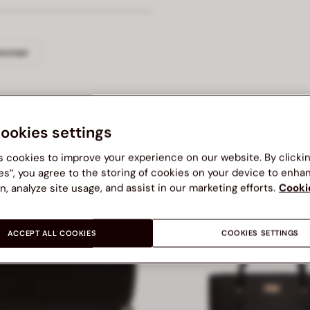
enner
cookies settings
s cookies to improve your experience on our website. By clicki
es”, you agree to the storing of cookies on your device to enha
n, analyze site usage, and assist in our marketing efforts.
Cooki
ACCEPT ALL COOKIES
COOKIES SETTINGS