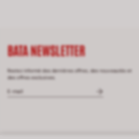
BATA NEWSLETTER
Restez informé des dernières offres, des nouveautés et
des offres exclusives.