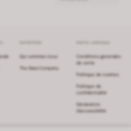
FS
ENTREPRISE
PARTIE JURIDIQUE
ande
Qui sommes nous
Conditions generales
de vente
The Bata Company
Politique de cookies
Politique de
confidentialité
Déclaration
d'accessibilité