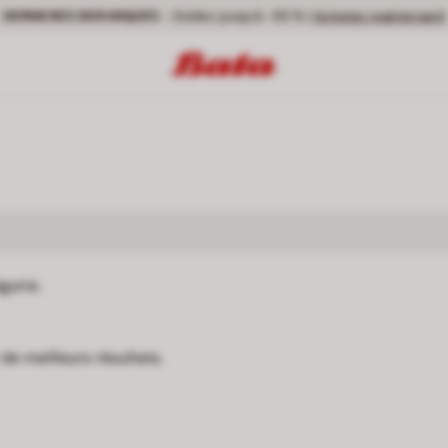
DERNIERES DEMARQUES
- Soldes jusqu’à -50 % |
Achetez maintenant!
gorie.
de meilleurs résultats.