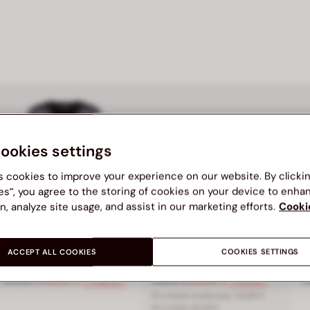
cookies settings
s cookies to improve your experience on our website. By clicki
es”, you agree to the storing of cookies on your device to enha
n, analyze site usage, and assist in our marketing efforts.
Cooki
BATA
BATA
B
ACCEPT ALL COOKIES
COOKIES SETTINGS
Veste légère en éco-cuir pour femme BATA
Mocassin pour femme Bata
99 €, réduction de 33 pour cent
Prix réduit de 104,99 € à 49,99 €, réduction de 52 pour cent
Prix réduit de 64,99 € à 39,99 
P
104,99 €
49,99 €
44,99 €
39,99 €
7
-52%
-11%
Prix récent le plus bas:
44,99 €
Prix initial:
64,99 €