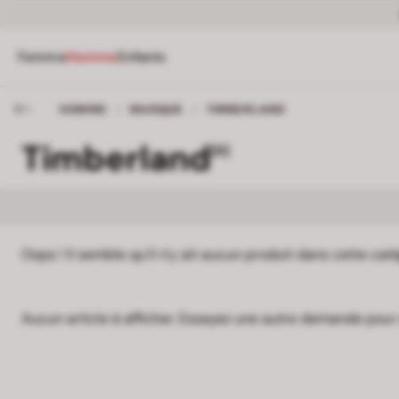
Femme
Homme
Enfants
HOMME
/
MARQUE
/
TIMBERLAND
Timberland
[0]
Oops ! Il semble qu'il n'y ait aucun produit dans cette caté
Aucun article à afficher. Essayez une autre demande pour 