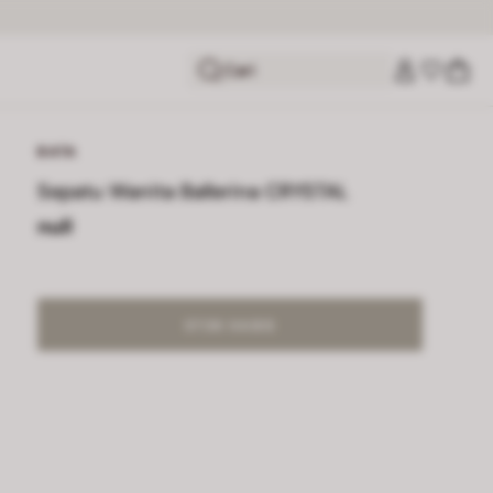
Cari
BATA
Sepatu Wanita Ballerina CRYSTAL
null
STOK HABIS