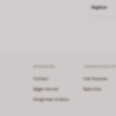
Bagikan
MENDUKUNG
LAYANAN EKSKLUSI
Contact
Cek Pesanan
Bagan Ukuran
Bata Club
Pengiriman & Retur