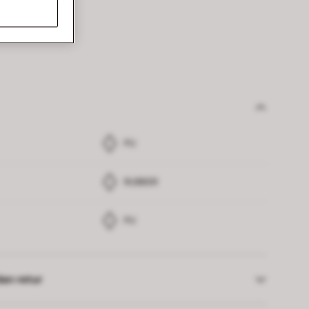
PU
RUBBER
PU
an retur