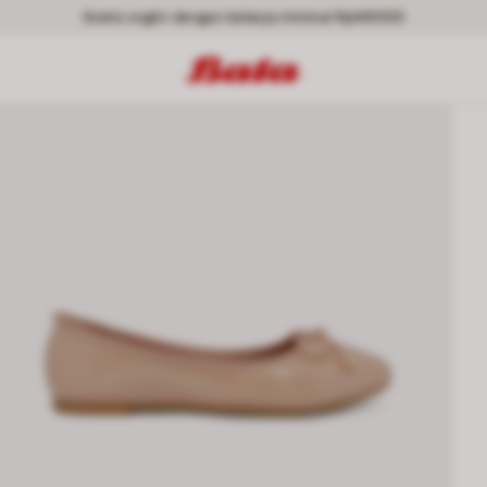
Gratis ongkir dengan belanja minimal Rp149000