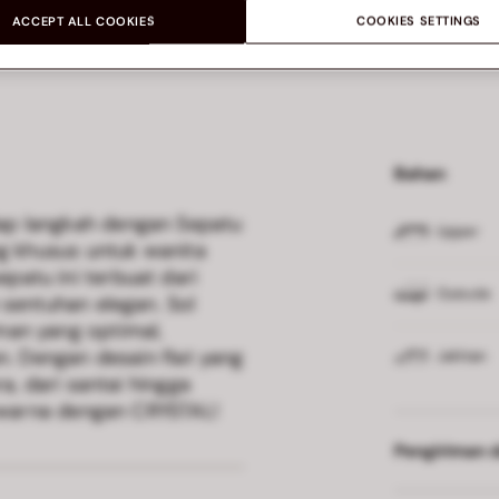
ACCEPT ALL COOKIES
COOKIES SETTINGS
Bahan
ap langkah dengan Sepatu
Upper
ng khusus untuk wanita
atu ini terbuat dari
Outsole
 sentuhan elegan. Sol
an yang optimal,
n. Dengan desain flat yang
Jahitan
a, dari santai hingga
erwarna dengan CRYSTAL!
Pengiriman d