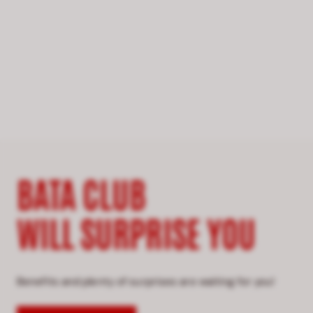
BATA CLUB
WILL SURPRISE YOU
Benefits and plenty of surprises are waiting for you!