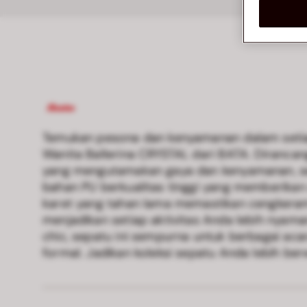
Temukan pesona dan kenyamanan dalam seti
Wanita Ballerina CRYSTAL dari BATA. Diranca
yang mengutamakan gaya dan kenyamanan, sep
bahan PU berkualitas tinggi yang memberikan
karet yang tahan lama memastikan cengkeram
menjadikan setiap aktivitas Anda lebih nyama
chic, sepatu ini sempurna untuk berbagai acar
formal. Jadikan koleksi sepatu Anda lebih b