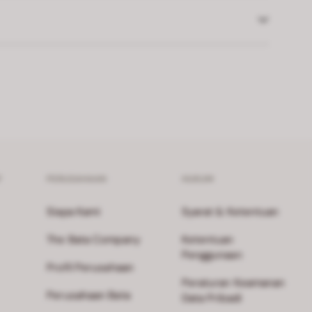
F
PERUSAHAAN
HUKUM
Siapa Kami
Syarat & Ketentuan
The Bata Company
Ketentuan
Penggunaan
Profil Perusahaan
Peraturan Keamanan
Perusahaan Bata
Data Pribadi