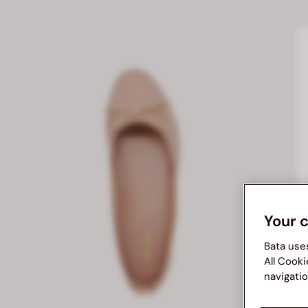
Your 
Bata use
All Cooki
navigatio