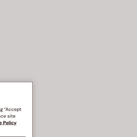
ng “Accept
nce site
e Policy