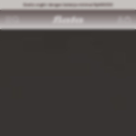
Gratis ongkir dengan belanja minimal Rp149000