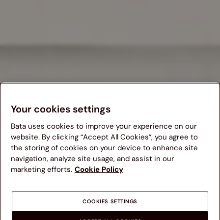
Your cookies settings
Bata uses cookies to improve your experience on our
website. By clicking “Accept All Cookies”, you agree to
the storing of cookies on your device to enhance site
Kami menganjurkan anda untuk mengunjungi website Bata
navigation, analyze site usage, and assist in our
yang sesuai dengan negara asal anda untuk pengalaman
marketing efforts.
Cookie Policy
terbaik. Mohon diingat bahwa ketersediaan barang, harga,
dan area pengiriman akan bergantung dari website yang
anda gunakan.
COOKIES SETTINGS
NEGARA LAIN