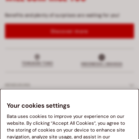
Benefits and plenty of surprises are waiting for you!
Discover more
TEMUKAN TOKO
INDONESIA | BAHASA
MENDUKUNG
LAYANAN EKSKLUSIF
Your cookies settings
Bata uses cookies to improve your experience on our
PERUSAHAAN
website. By clicking “Accept All Cookies”, you agree to
the storing of cookies on your device to enhance site
Kami menganjurkan anda untuk mengunjungi website Bata
HUKUM
navigation, analyze site usage, and assist in our