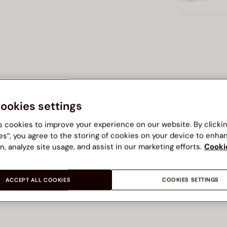
i sepatu / sandal itu.
cookies settings
sebagai referensi sebelum
s cookies to improve your experience on our website. By clicki
es”, you agree to the storing of cookies on your device to enha
rap mem-video-kan proses
n, analyze site usage, and assist in our marketing efforts.
Cooki
ACCEPT ALL COOKIES
COOKIES SETTINGS