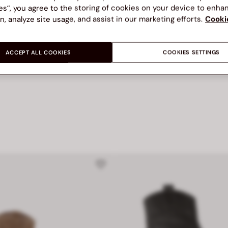
es”, you agree to the storing of cookies on your device to enha
Entrega y de
n, analyze site usage, and assist in our marketing efforts.
Cooki
Compartir
ACCEPT ALL COOKIES
COOKIES SETTINGS