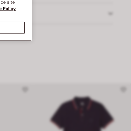
nce site
e Policy