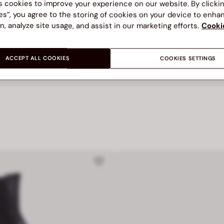
s cookies to improve your experience on our website. By clicki
es”, you agree to the storing of cookies on your device to enha
Livraison et 
n, analyze site usage, and assist in our marketing efforts.
Cooki
OCK
Partager
ACCEPT ALL COOKIES
COOKIES SETTINGS